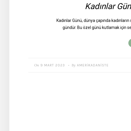
Kadınlar Günu
Kadınlar Günü, dünya çapında kadınların s
gündür. Bu özel günü kutlamak için s
On
By
9 MART 2023
AMERIKADANISTE
•