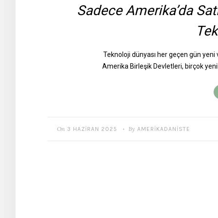
Sadece Amerika’da Satı
Tek
Teknoloji dünyası her geçen gün yeni v
Amerika Birleşik Devletleri, birçok yenil
On
By
3 HAZIRAN 2025
AMERIKADANISTE
•