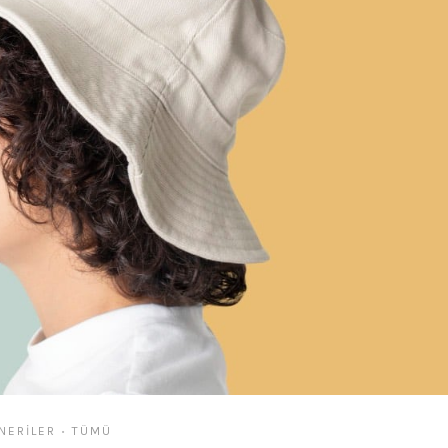
NERILER
TÜMÜ
•