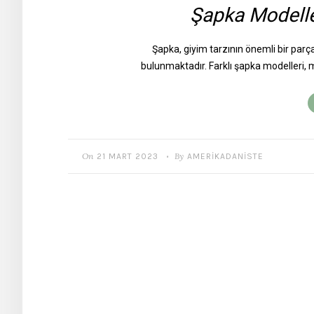
Şapka Modeller
Şapka, giyim tarzının önemli bir parçası
bulunmaktadır. Farklı şapka modelleri,
On
By
21 MART 2023
AMERIKADANISTE
•