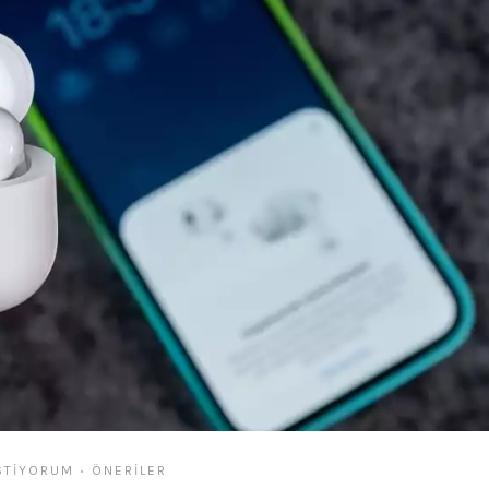
STIYORUM
ÖNERILER
•