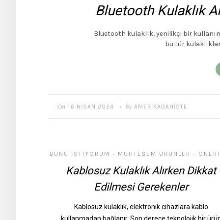
Bluetooth Kulaklık A
Bluetooth kulaklık, yenilikçi bir kullan
bu tür kulaklıkla
On
By
16 NISAN 2024
AMERIKADANISTE
•
BUNU İSTIYORUM
MUHTEŞEM ÜRÜNLER
ÖNERI
•
•
Kablosuz Kulaklık Alırken Dikkat
Edilmesi Gerekenler
Kablosuz kulaklık, elektronik cihazlara kablo
kullanmadan bağlanır. Son derece teknolojik bir ürü