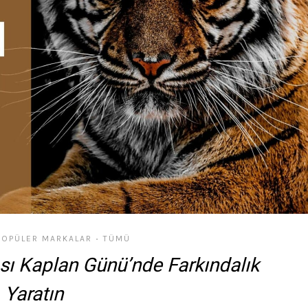
POPÜLER MARKALAR
TÜMÜ
•
ı Kaplan Günü’nde Farkındalık
Yaratın