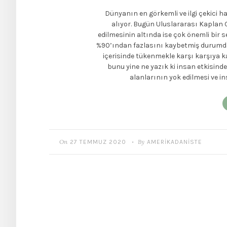
Dünyanın en görkemli ve ilgi çekici h
alıyor. Bugün Uluslararası Kaplan
edilmesinin altında ise çok önemli bir s
%90’ından fazlasını kaybetmiş durumda
içerisinde tükenmekle karşı karşıya ka
bunu yine ne yazık ki insan etkisind
alanlarının yok edilmesi ve ins
On
By
27 TEMMUZ 2020
AMERIKADANISTE
•