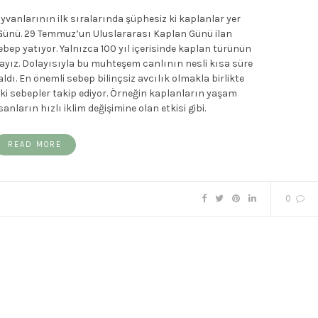
ayvanlarının ilk sıralarında şüphesiz ki kaplanlar yer
 Günü. 29 Temmuz’un Uluslararası Kaplan Günü ilan
ebep yatıyor. Yalnızca 100 yıl içerisinde kaplan türünün
yız. Dolayısıyla bu muhteşem canlının nesli kısa süre
ldı. En önemli sebep bilinçsiz avcılık olmakla birlikte
eki sebepler takip ediyor. Örneğin kaplanların yaşam
anların hızlı iklim değişimine olan etkisi gibi.
READ MORE
0