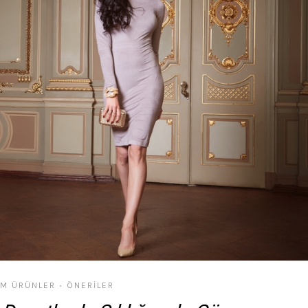
M ÜRÜNLER
ÖNERILER
•