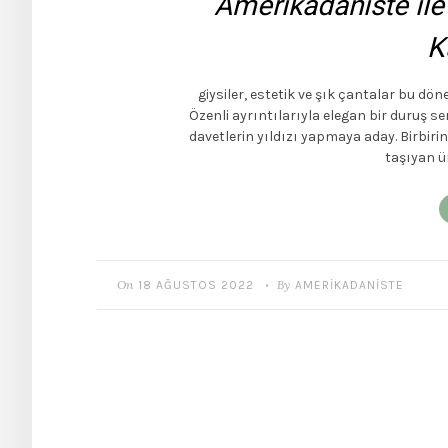
Amerikadaniste ile 
K
giysiler, estetik ve şık çantalar bu dö
Özenli ayrıntılarıyla elegan bir duruş se
davetlerin yıldızı yapmaya aday. Birbiri
taşıyan ür
On
By
18 AĞUSTOS 2022
AMERIKADANISTE
•