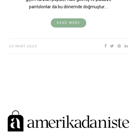
pantolonlar da bu dönemde doğmuştur.…
READ MORE
23 MART 2023