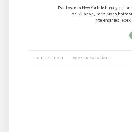
Eylül ayında New York ile başlayıp, Lo
soluklanan, Paris Moda haftası 
nitelendirilebilece
On
By
11 EYLÜL 2019
AMERIKADANISTE
•