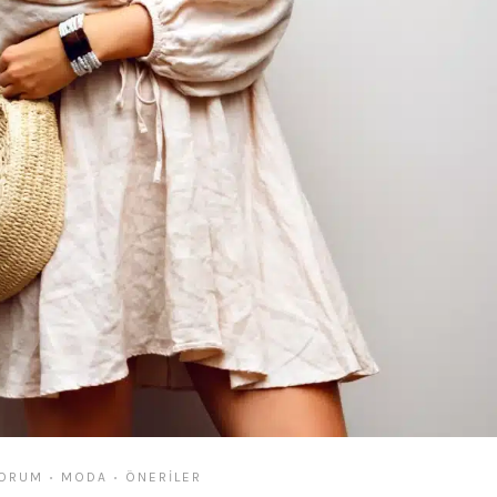
YORUM
MODA
ÖNERILER
•
•