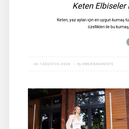
Keten Elbiseler 
Keten, yaz ayları için en uygun kumaş tür
özellikleri ile bu kuma
On
By
1 AĞUSTOS 2024
AMERIKADANISTE
•