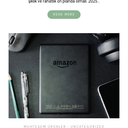
şıklık ve rahatlık ön planda olmalı. 2025…
READ MORE
MUHTEŞEM ÜRÜNLER
UNCATEGORIZED
•