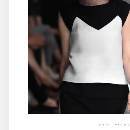
MODA
MODA H
•