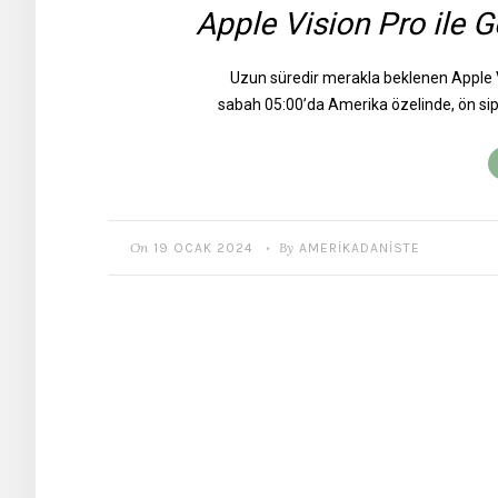
Apple Vision Pro ile G
Uzun süredir merakla beklenen Apple V
sabah 05:00’da Amerika özelinde, ön sipa
On
By
19 OCAK 2024
AMERIKADANISTE
•