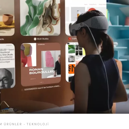
M ÜRÜNLER
TEKNOLOJI
•