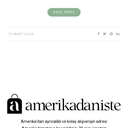
READ MORE
15 MART 2023
Amerika’dan ayrıcalıklı ve kolay alışverişin adresi