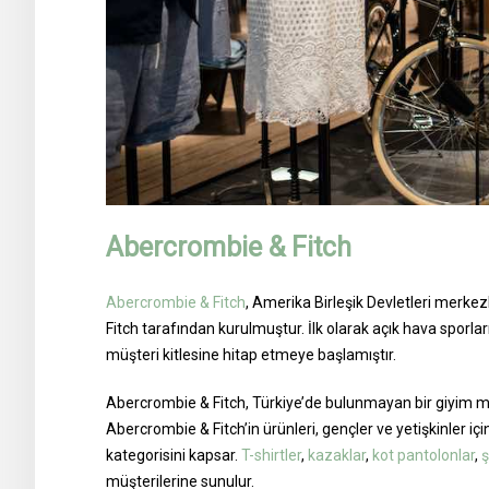
Abercrombie & Fitch
Abercrombie & Fitch
, Amerika Birleşik Devletleri merkez
Fitch tarafından kurulmuştur. İlk olarak açık hava sporlar
müşteri kitlesine hitap etmeye başlamıştır.
Abercrombie & Fitch, Türkiye’de bulunmayan bir giyim mark
Abercrombie & Fitch’in ürünleri, gençler ve yetişkinler iç
kategorisini kapsar.
T-shirtler
,
kazaklar
,
kot pantolonlar
,
ş
müşterilerine sunulur.