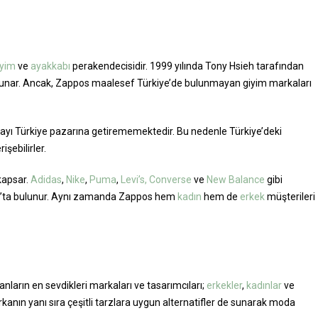
iyim
ve
ayakkabı
perakendecisidir. 1999 yılında Tony Hsieh tarafından
 sunar. Ancak, Zappos maalesef Türkiye’de bulunmayan giyim markaları
ayı Türkiye pazarına getirememektedir. Bu nedenle Türkiye’deki
şebilirler.
kapsar.
Adidas
,
Nike
,
Puma
,
Levi’s,
Converse
ve
New Balance
gibi
os’ta bulunur. Aynı zamanda Zappos hem
kadın
hem de
erkek
müşterileri
nların en sevdikleri markaları ve tasarımcıları;
erkekler
,
kadınlar
ve
rkanın yanı sıra çeşitli tarzlara uygun alternatifler de sunarak moda