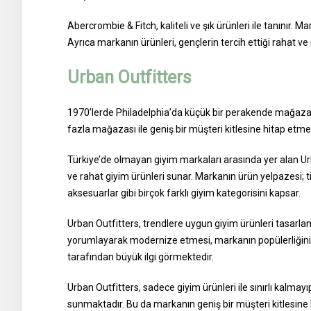
Abercrombie & Fitch, kaliteli ve şık ürünleri ile tanınır. M
Ayrıca markanın ürünleri, gençlerin tercih ettiği rahat ve sp
Urban Outfitters
1970’lerde Philadelphia’da küçük bir perakende mağaza
fazla mağazası ile geniş bir müşteri kitlesine hitap etme
Türkiye’de olmayan giyim markaları arasında yer alan Urba
ve rahat giyim ürünleri sunar. Markanın ürün yelpazesi; tişö
aksesuarlar gibi birçok farklı giyim kategorisini kapsar.
Urban Outfitters, trendlere uygun giyim ürünleri tasarlaması
yorumlayarak modernize etmesi, markanın popülerliğini ar
tarafından büyük ilgi görmektedir.
Urban Outfitters, sadece giyim ürünleri ile sınırlı kalmay
sunmaktadır. Bu da markanın geniş bir müşteri kitlesine 