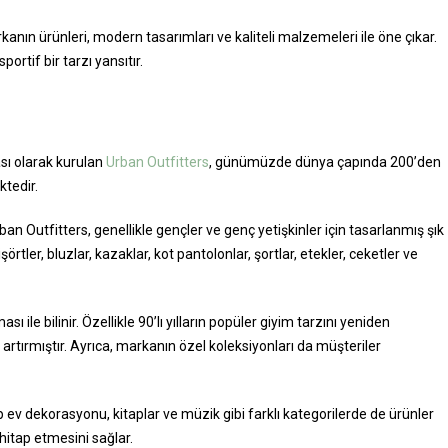
arkanın ürünleri, modern tasarımları ve kaliteli malzemeleri ile öne çıkar.
ortif bir tarzı yansıtır.
sı olarak kurulan
Urban Outfitters
, günümüzde dünya çapında 200’den
ktedir.
n Outfitters, genellikle gençler ve genç yetişkinler için tasarlanmış şık
rtler, bluzlar, kazaklar, kot pantolonlar, şortlar, etekler, ceketler ve
 ile bilinir. Özellikle 90’lı yılların popüler giyim tarzını yeniden
tırmıştır. Ayrıca, markanın özel koleksiyonları da müşteriler
ıp ev dekorasyonu, kitaplar ve müzik gibi farklı kategorilerde de ürünler
hitap etmesini sağlar.