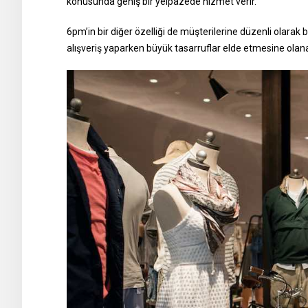
konusunda geniş bir yelpazede hizmet verir.
6pm’in bir diğer özelliği de müşterilerine düzenli olarak b
alışveriş yaparken büyük tasarruflar elde etmesine olana