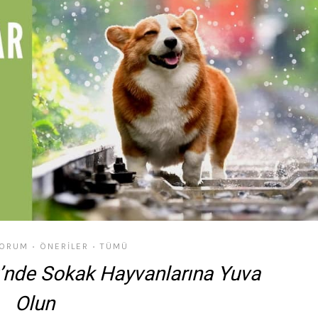
YORUM
ÖNERILER
TÜMÜ
•
•
’nde Sokak Hayvanlarına Yuva
Olun