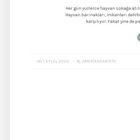
Her gün yüzlerce hayvan sokağa atılı
Hayvan barınakları, imkanları dahil
karşılıyor. Fakat yine de pe
On
By
1 EYLÜL 2020
AMERIKADANISTE
•