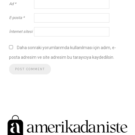
Ad
*
E-posta
*
İnternet sitesi
Daha sonraki yorumlarımda kullanılması için adım, e-
posta adresim ve site adresim bu tarayıcıya kaydedilsin.