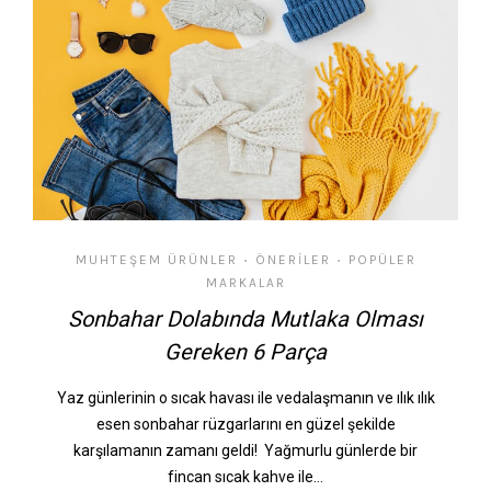
MUHTEŞEM ÜRÜNLER
ÖNERILER
POPÜLER
•
•
MARKALAR
Sonbahar Dolabında Mutlaka Olması
Gereken 6 Parça
Yaz günlerinin o sıcak havası ile vedalaşmanın ve ılık ılık
esen sonbahar rüzgarlarını en güzel şekilde
karşılamanın zamanı geldi! Yağmurlu günlerde bir
fincan sıcak kahve ile…