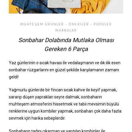
MUHTEŞEM ÜRÜNLER
ÖNERILER
POPÜLER
•
•
MARKALAR
Sonbahar Dolabında Mutlaka Olması
Gereken 6 Parça
Yaz günlerinin o sıcak havası ile vedalaşmanın ve ılık ılık esen
sonbahar rüzgarlarını en güzel şekilde karşılamanın zamanı
geldi!
Yağmurlu günlerde bir fincan sıcak kahve ile keyif yapmak,
sararıp düşen yaprakları seyre dalmak, sonbaharın
muhteşem atmosferini hissetmek ve tabii mevsimin büyülü
renklerine uygun kombiler yapmak, sonbaharı çok daha fazla
sevmek için harika sebeplerdir.
Sonbaharın tadını çıkarman ve yaptığın kombinler ile