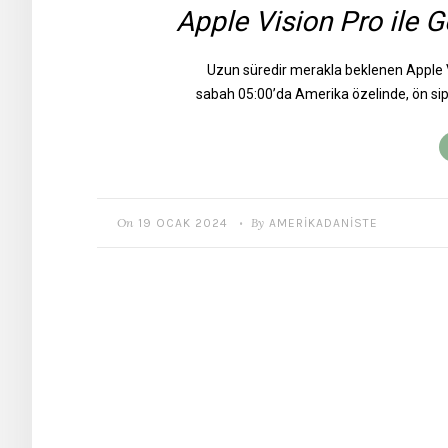
Apple Vision Pro ile G
Uzun süredir merakla beklenen Apple V
sabah 05:00’da Amerika özelinde, ön sipa
On
By
19 OCAK 2024
AMERIKADANISTE
•