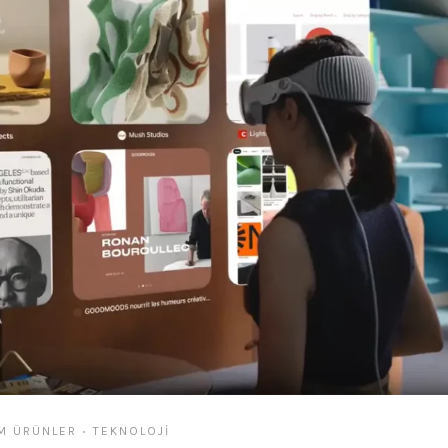
M ÜRÜNLER
TEKNOLOJI
•