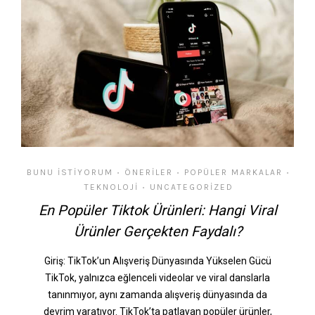
BUNU İSTIYORUM
ÖNERILER
POPÜLER MARKALAR
•
•
•
TEKNOLOJI
UNCATEGORIZED
•
En Popüler Tiktok Ürünleri: Hangi Viral
Ürünler Gerçekten Faydalı?
Giriş: TikTok’un Alışveriş Dünyasında Yükselen Gücü
TikTok, yalnızca eğlenceli videolar ve viral danslarla
tanınmıyor, aynı zamanda alışveriş dünyasında da
devrim yaratıyor. TikTok’ta patlayan popüler ürünler,