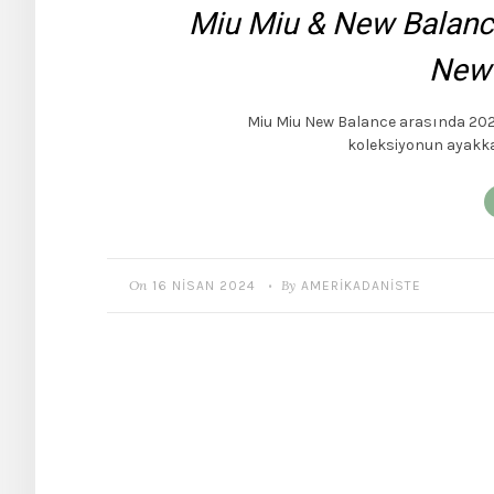
Miu Miu & New Balance 
New 
Miu Miu New Balance arasında 2022 
koleksiyonun ayakk
On
By
16 NISAN 2024
AMERIKADANISTE
•