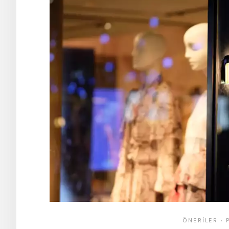
ÖNERILER
•