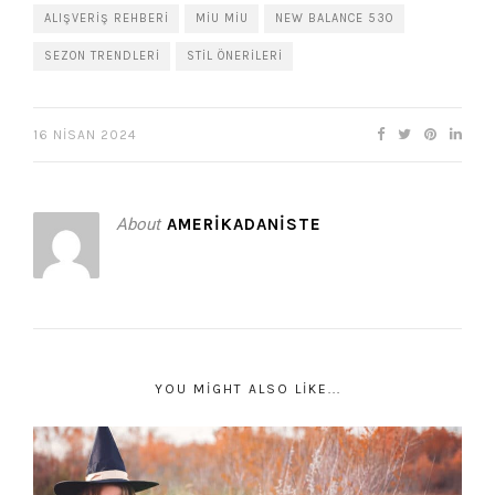
ALIŞVERIŞ REHBERI
MIU MIU
NEW BALANCE 530
SEZON TRENDLERI
STIL ÖNERILERI
16 NISAN 2024
About
AMERIKADANISTE
YOU MIGHT ALSO LIKE...