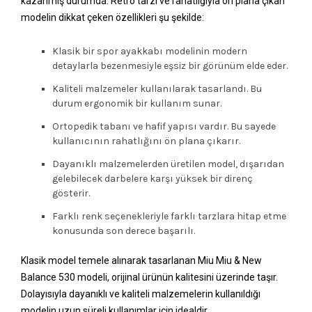
kazanmış durumda. Retro tarzı ve rahatlığıyla ön plana çıkan
modelin dikkat çeken özellikleri şu şekilde:
Klasik bir spor ayakkabı modelinin modern
detaylarla bezenmesiyle eşsiz bir görünüm elde eder.
Kaliteli malzemeler kullanılarak tasarlandı. Bu
durum ergonomik bir kullanım sunar.
Ortopedik tabanı ve hafif yapısı vardır. Bu sayede
kullanıcının rahatlığını ön plana çıkarır.
Dayanıklı malzemelerden üretilen model, dışarıdan
gelebilecek darbelere karşı yüksek bir direnç
gösterir.
Farklı renk seçenekleriyle farklı tarzlara hitap etme
konusunda son derece başarılı.
Klasik model temele alınarak tasarlanan Miu Miu & New
Balance 530 modeli, orijinal ürünün kalitesini üzerinde taşır.
Dolayısıyla dayanıklı ve kaliteli malzemelerin kullanıldığı
modelin uzun süreli kullanımlar için idealdir.