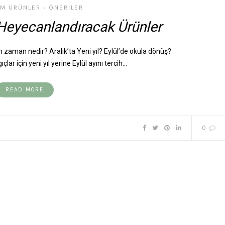
M ÜRÜNLER
ÖNERILER
•
Heyecanlandıracak Ürünler
un zaman nedir? Aralık’ta Yeni yıl? Eylül’de okula dönüş?
çlar için yeni yıl yerine Eylül ayını tercih…
READ MORE
0