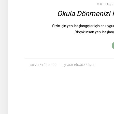
MUHTEŞE
Okula Dönmenizi 
Sizin için yeni başlangıçlar için en uyg
Birçok insan yeni başlangı
On
By
7 EYLÜL 2022
AMERIKADANISTE
•