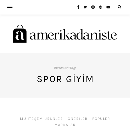
Browsing Tag:
SPOR GIYIM
MUHTEŞEM ÜRÜNLER
ÖNERILER
POPÜLER
•
•
MARKALAR