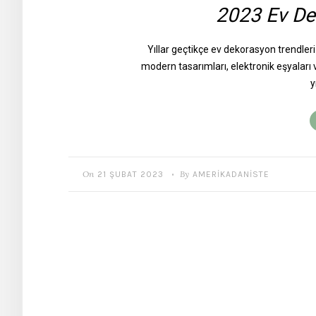
2023 Ev De
Yıllar geçtikçe ev dekorasyon trendler
modern tasarımları, elektronik eşyaları v
y
On
By
21 ŞUBAT 2023
AMERIKADANISTE
•