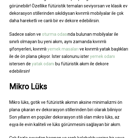
görünebilir! Özellike fütüristik temaları seviyorsan ve klasik ev
dekorasyon stillerinden sıkıldıysan kıvrımlı mobilyalar ile çok
daha hareketli ve canlı bir ev dekore edebilirsin.
Sadece salon ve
oturma odası
nda bulunan mobilyalar ile
sınırlı olmayan bu yeni akım, aynı zamanda kıvrımlı
şifonyerleri, kıvrımlı
yemek masaları
ve kıvrımlı yatak başlıkları
ile de ön plana çıkıyor. İster salonunu ister
yemek odanı
istersen de
yatak odanı
bu fütüristik akım ile dekore
edebilirsin!
Mikro Lüks
Mikro lüks, gotik ve fütüristik akımın aksine minimalizmi ön
plana çıkaran ev dekorasyon stillerinden biri olarak biliniyor
Son yılların en popüler dekorasyon stili olan mikro lüks, az
eşya ile evin kaliteli ve lüks görünmesini sağlayan bir akım.