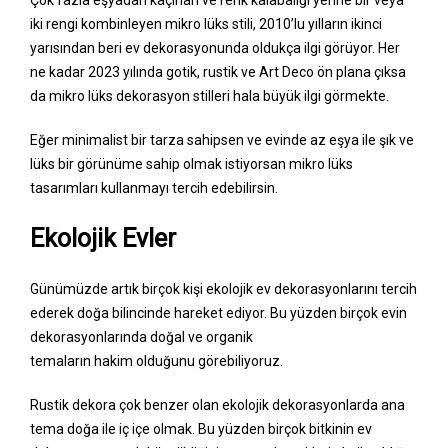
Çok fazla eşyadan kaçınan ve renk kalabalığı yerine bir veya
iki rengi kombinleyen mikro lüks stili, 2010’lu yılların ikinci
yarısından beri ev dekorasyonunda oldukça ilgi görüyor. Her
ne kadar 2023 yılında gotik, rustik ve Art Deco ön plana çıksa
da mikro lüks dekorasyon stilleri hala büyük ilgi görmekte.
Eğer minimalist bir tarza sahipsen ve evinde az eşya ile şık ve
lüks bir görünüme sahip olmak istiyorsan mikro lüks
tasarımları kullanmayı tercih edebilirsin.
Ekolojik Evler
Günümüzde artık birçok kişi ekolojik ev dekorasyonlarını tercih
ederek doğa bilincinde hareket ediyor. Bu yüzden birçok evin
dekorasyonlarında doğal ve organik
temaların hakim olduğunu görebiliyoruz.
Rustik dekora çok benzer olan ekolojik dekorasyonlarda ana
tema doğa ile iç içe olmak. Bu yüzden birçok bitkinin ev