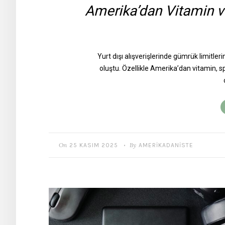
Amerika’dan Vitamin v
Yurt dışı alışverişlerinde gümrük limitleri
oluştu. Özellikle Amerika’dan vitamin, s
On
By
25 KASIM 2025
AMERIKADANISTE
•