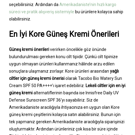
seçebilirsiniz. Ardından da
Amerikadaniste’nin hızlı kargo
süreci ve pratik alışveriş sistemiyle
bu ürünlere kolayca sahip
olabilirsiniz.
En İyi Kore Güneş Kremi Önerileri
Güneş kremi önerileri
verirken öncelikle göz önünde
bulundurulması gereken konu cilt tipidir. Çünkü cilt tipinize
uygun olmayan ürünleri kullanmanız hâlinde arzu edilen
sonuçlara ulaşmanız zorlaşır. Kore ürünleri arasından
yağlı
ciltler için güneş kremi önerisi
olarak Tacobo Bio Watery Sun
Cream SPF 50 PA++++’ı işaret edebiliriz.
Lekeli ciltler için en iyi
güneş kremi
alternatiflerinin başında ise Innisfree Daily UV
Defense Sunscreen SPF 36’yı sayabiliriz. Siz de
Amerikadaniste aracılığıyla ihtiyacınıza en uygun olan Kore
güneş kremi çeşitlerini kolayca satın alabilirsiniz. Bunun için
tek yapmanız gereken Amerikadaniste aracılığıyla siparişinizi
oluşturmaktır. Ardından ürünleriniz çok kısa bir süre içinde