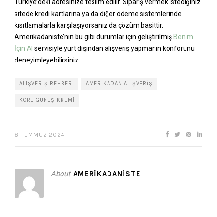
Türkiye’deki adresinize teslim edilir. Sipariş vermek istediğiniz
sitede kredi kartlarına ya da diğer ödeme sistemlerinde
kısıtlamalarla karşılaşıyorsanız da çözüm basittir.
Amerikadaniste’nin bu gibi durumlar için geliştirilmiş
Benim
İçin Al
servisiyle yurt dışından alışveriş yapmanın konforunu
deneyimleyebilirsiniz.
ALIŞVERIŞ REHBERI
AMERIKADAN ALIŞVERIŞ
KORE GÜNEŞ KREMI
8 TEMMUZ 2024
About
AMERIKADANISTE