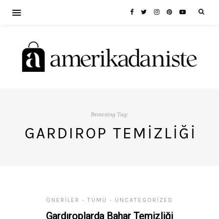
Browsing Tag:
GARDIROP TEMIZLIĞI
ÖNERILER
TÜMÜ
UNCATEGORIZED
•
•
Gardıroplarda Bahar Temizliği