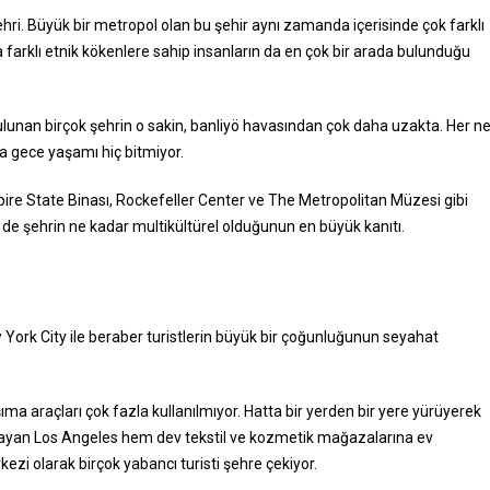
ri. Büyük bir metropol olan bu şehir aynı zamanda içerisinde çok farklı
da farklı etnik kökenlere sahip insanların da en çok bir arada bulunduğu
ulunan birçok şehrin o sakin, banliyö havasından çok daha uzakta. Her n
a gece yaşamı hiç bitmiyor.
ire State Binası, Rockefeller Center ve The Metropolitan Müzesi gibi
 de şehrin ne kadar multikültürel olduğunun en büyük kanıtı.
w York City ile beraber turistlerin büyük bir çoğunluğunun seyahat
ma araçları çok fazla kullanılmıyor. Hatta bir yerden bir yere yürüyerek
aplayan Los Angeles hem dev tekstil ve kozmetik mağazalarına ev
ezi olarak birçok yabancı turisti şehre çekiyor.