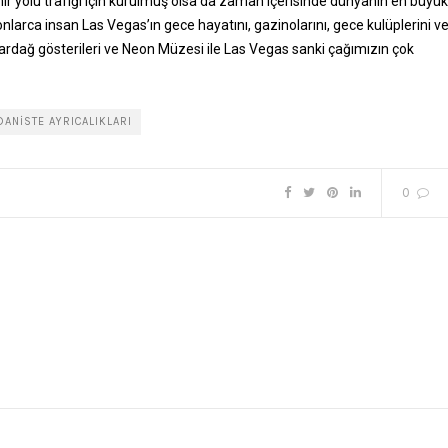
r yolu trafiği için kurulmuş olsa da zaman içerisinde dünyanın en büyük
onlarca insan Las Vegas’ın gece hayatını, gazinolarını, gece kulüplerini v
anardağ gösterileri ve Neon Müzesi ile Las Vegas sanki çağımızın çok
ANISTE AYRICALIKLARI
0