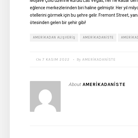
Mojave Çölü üzerine kurulu Las Vegas, her ne kadar demi
eğlence merkezlerinden biri haline gelmiştir. Her yıl mily
otellerini görmek için bu şehre gelir. Fremont Street, y
ötesinden gelen bir şehir gibi!
AMERIKADAN ALIŞVERIŞ
AMERIKADANISTE
AMERIKAD
On
By
7 KASIM 2022
AMERIKADANISTE
•
About
AMERIKADANISTE