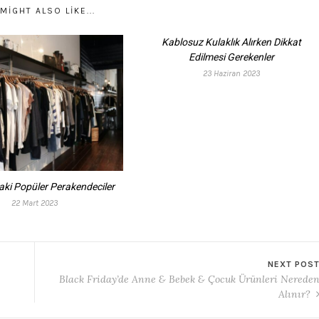
MIGHT ALSO LIKE...
Kablosuz Kulaklık Alırken Dikkat
Edilmesi Gerekenler
23 Haziran 2023
aki Popüler Perakendeciler
22 Mart 2023
NEXT POS
Black Friday’de Anne & Bebek & Çocuk Ürünleri Nerede
Alınır?