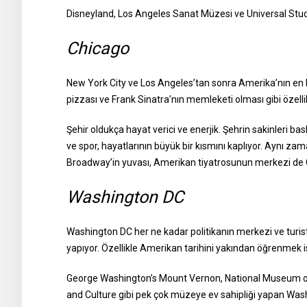
Disneyland, Los Angeles Sanat Müzesi ve Universal Stud
Chicago
New York City ve Los Angeles’tan sonra Amerika’nın en k
pizzası ve Frank Sinatra’nın memleketi olması gibi özellikle
Şehir oldukça hayat verici ve enerjik. Şehrin sakinleri b
ve spor, hayatlarının büyük bir kısmını kaplıyor. Aynı za
Broadway’in yuvası, Amerikan tiyatrosunun merkezi de 
Washington DC
Washington DC her ne kadar politikanın merkezi ve turist
yapıyor. Özellikle Amerikan tarihini yakından öğrenmek ist
George Washington’s Mount Vernon, National Museum of
and Culture gibi pek çok müzeye ev sahipliği yapan Washin