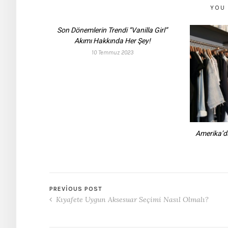
YOU 
Son Dönemlerin Trendi “Vanilla Girl”
Akımı Hakkında Her Şey!
10 Temmuz 2023
Amerika’d
PREVIOUS POST
Kıyafete Uygun Aksesuar Seçimi Nasıl Olmalı?