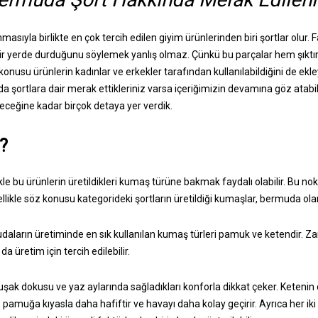
masıyla birlikte en çok tercih edilen giyim ürünlerinden biri şortlar olur. 
bir yerde durduğunu söylemek yanlış olmaz. Çünkü bu parçalar hem şıktır
onusu ürünlerin kadınlar ve erkekler tarafından kullanılabildiğini de ekley
a şortlara dair merak ettikleriniz varsa içeriğimizin devamına göz atab
leceğine kadar birçok detaya yer verdik.
?
e bu ürünlerin üretildikleri kumaş türüne bakmak faydalı olabilir. Bu no
likle söz konusu kategorideki şortların üretildiği kumaşlar, bermuda olara
aların üretiminde en sık kullanılan kumaş türleri pamuk ve ketendir.
 üretim için tercih edilebilir.
şak dokusu ve yaz aylarında sağladıkları konforla dikkat çeker. Keten
 pamuğa kıyasla daha hafiftir ve havayı daha kolay geçirir. Ayrıca her ik