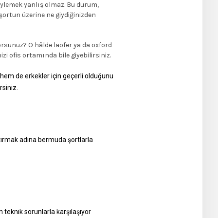
öylemek yanlış olmaz. Bu durum,
 şortun üzerine ne giydiğinizden
orsunuz? O hâlde laofer ya da oxford
i ofis ortamında bile giyebilirsiniz.
 hem de erkekler için geçerli olduğunu
rsiniz.
ştırmak adına bermuda şortlarla
teknik sorunlarla karşılaşıyor