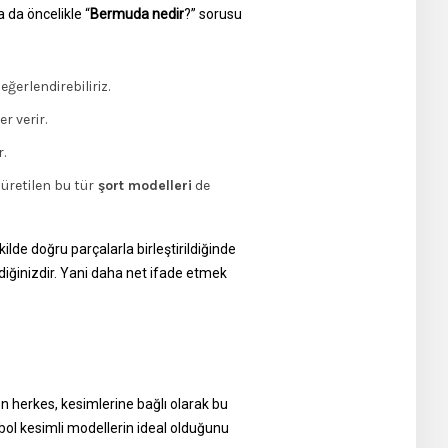
a da öncelikle “
Bermuda nedir
?” sorusu
eğerlendirebiliriz.
r verir.
r.
üretilen bu tür
şort modelleri
de
ilde doğru parçalarla birleştirildiğinde
ediğinizdir. Yani daha net ifade etmek
en herkes, kesimlerine bağlı olarak bu
e bol kesimli modellerin ideal olduğunu