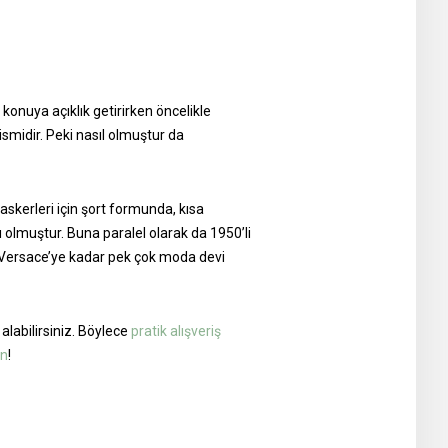
 konuya açıklık getirirken öncelikle
midir. Peki nasıl olmuştur da
skerleri için şort formunda, kısa
ı olmuştur. Buna paralel olarak da 1950’li
en Versace’ye kadar pek çok moda devi
labilirsiniz. Böylece
pratik alışveriş
un
!