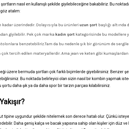
ortların nasıl en kullanışlı şekilde giyilebileceğine bakabiliriz. Bu noktad
 göz atalım:
cm kadar üzerindedir. Dolayısıyla bu ürünleri
uzun şort
başlığı altında d
an giyilebilir. Pek çok marka
kadın şort
kategorisinde bu modellere ye
tolonlara benzetebiliriz.Tam da bu nedenle şık bir görünüm de sergile
çok tercih edilen materyallerdir. Ama jean ve keten gibi kumaşlardan 
eği üzere bermuda şortları çok farklı biçimlerde giyebilirsiniz. Benzer şek
ebiğlirsiniz. Bu noktada belirleyici olan sizin nasıl bir kombin yapmak ist
şortu daha şık ya da daha spor bir tarzın parçası kılabilirsiniz.
Yakışır?
cut tipine uygundur şekilde nitelemek son derece hatalı olur. Çünkü istey
 edebilir. Daha geniş kalça ve bacak yapısına sahip olan kişiler için düz v