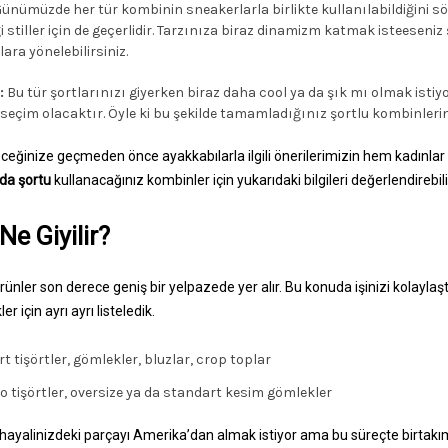
ünümüzde her tür kombinin sneakerlarla birlikte kullanılabildiğini s
i stiller için de geçerlidir. Tarzınıza biraz dinamizm katmak isteeseniz
ra yönelebilirsiniz.
:
Bu tür şortlarınızı giyerken biraz daha cool ya da şık mı olmak istiy
 seçim olacaktır. Öyle ki bu şekilde tamamladığınız şortlu kombinleriniz
ceğinize geçmeden önce ayakkabılarla ilgili önerilerimizin hem kadınlar
da şortu
kullanacağınız kombinler için yukarıdaki bilgileri değerlendirebili
e Giyilir?
rünler son derece geniş bir yelpazede yer alır. Bu konuda işinizi kolayla
r için ayrı ayrı listeledik.
 tişörtler, gömlekler, bluzlar, crop toplar
lo tişörtler, oversize ya da standart kesim gömlekler
alinizdeki parçayı Amerika’dan almak istiyor ama bu süreçte birtakım 