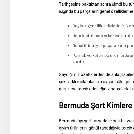
Tarihçesine baktıktan sonra şimdi bu tür ş
ışığında bu parçaların genel özelliklerine
Boyları genellikle dizlerin 2-3 
Hem kadın hem erkekler tarafınd
Genel itibarıyla paçası kısa pan
Pamuk ve keten bu ürünlerde en 
vardır.
Saydığımız özelliklerden de anlaşılabilec
çok farklı mekânlar için uygun hâle getir
gerekirse tercih edeceğiniz parçalarla bu 
Bermuda Şort Kimlere 
Bermuda tipi şortları sadece belli bir vü
giyim ürünlerini gönül rahatlığıyla tercih