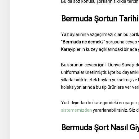
Bu da söz konusu şortların sıklıkla tercih
Bermuda Şortun Tarihi
Yaz aylarının vazgeçilmezi olan bu şortlar
“
Bermuda ne demek
?” sorusuna cevap 
Karayipler’in kuzey açıklarındaki bir ada
Bu sorunun cevabı için I. Dünya Savaşı d
üniformalar üretilmiştir. İşte bu dayanık
yıllarla birlikte etek boyları yükselmiş 
koleksiyonlarında bu tip ürünlere ver veri
Yurt dışından bu kategorideki en çarpıc
sistememizden
yararlanabilirsiniz. Siz
Bermuda Şort Nasıl Giy