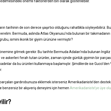
 edilmesindeki önemli faktörlerden biri olarak gösterilebilir.
ın tarihinin de son derece şaşırtıcı olduğunu rahatlıkla söyleyebiliriz. Bu
verelim. Bermuda, aslında Atlas Okyanusu’nda bulunan bir takımadanın is
 grubu, ismini ikonik bir giyim ürününe vermiştir?
önemine gitmek gerekir. Bu tarihte Bermuda Adaları’nda bulunan İngiliz a
lı ve askerleri ferah tutan ürünler, zaman içinde günlük giyimin bir parças
ve kadınlar da bu ürünleri kullanmaya başlamıştır. Şimdilerde ise Gucci’d
r.
ı parçaları gardırobunuza eklemek isterseniz Amerikadaniste’den destek a
 de benzersiz bir alışveriş deneyimi için hemen
Amerikadaniste’ye üye ol
ilir?