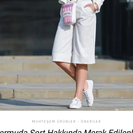
MUHTEŞEM ÜRÜNLER
ÖNERILER
•
ermuda Şort Hakkında Merak Edilenl