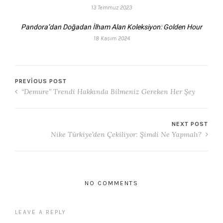
13 Temmuz 2023
Pandora’dan Doğadan İlham Alan Koleksiyon: Golden Hour
18 Kasım 2024
PREVIOUS POST
“Demure” Trendi Hakkında Bilmeniz Gereken Her Şey
NEXT POST
Nike Türkiye'den Çekiliyor: Şimdi Ne Yapmalı?
NO COMMENTS
LEAVE A REPLY