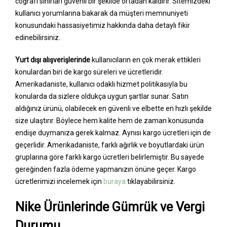
coğrafi sınırları güvenli bir şekilde ortadan kaldırır. Sitemizdeki
kullanıcı yorumlarına bakarak da müşteri memnuniyeti
konusundaki hassasiyetimiz hakkında daha detaylı fikir
edinebilirsiniz.
Yurt dışı alışverişlerinde
kullanıcıların en çok merak ettikleri
konulardan biri de kargo süreleri ve ücretleridir.
Amerikadaniste, kullanıcı odaklı hizmet politikasıyla bu
konularda da sizlere oldukça uygun şartlar sunar. Satın
aldığınız ürünü, olabilecek en güvenli ve elbette en hızlı şekilde
size ulaştırır. Böylece hem kalite hem de zaman konusunda
endişe duymanıza gerek kalmaz. Aynısı kargo ücretleri için de
geçerlidir. Amerikadaniste, farklı ağırlık ve boyutlardaki ürün
gruplarına göre farklı kargo ücretleri belirlemiştir. Bu sayede
gereğinden fazla ödeme yapmanızın önüne geçer. Kargo
ücretlerimizi incelemek için
buraya
tıklayabilirsiniz.
Nike Ürünlerinde Gümrük ve Vergi
Durumu