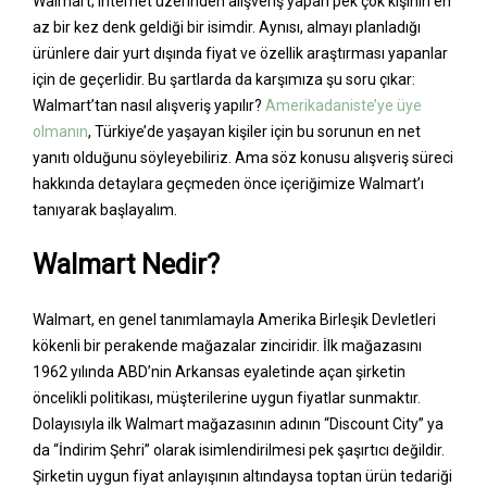
Walmart; internet üzerinden alışveriş yapan pek çok kişinin en
az bir kez denk geldiği bir isimdir. Aynısı, almayı planladığı
ürünlere dair yurt dışında fiyat ve özellik araştırması yapanlar
için de geçerlidir. Bu şartlarda da karşımıza şu soru çıkar:
Walmart’tan nasıl alışveriş yapılır?
Amerikadaniste’ye üye
olmanın
, Türkiye’de yaşayan kişiler için bu sorunun en net
yanıtı olduğunu söyleyebiliriz. Ama söz konusu alışveriş süreci
hakkında detaylara geçmeden önce içeriğimize Walmart’ı
tanıyarak başlayalım.
Walmart Nedir?
Walmart, en genel tanımlamayla Amerika Birleşik Devletleri
kökenli bir perakende mağazalar zinciridir. İlk mağazasını
1962 yılında ABD’nin Arkansas eyaletinde açan şirketin
öncelikli politikası, müşterilerine uygun fiyatlar sunmaktır.
Dolayısıyla ilk Walmart mağazasının adının “Discount City” ya
da “İndirim Şehri” olarak isimlendirilmesi pek şaşırtıcı değildir.
Şirketin uygun fiyat anlayışının altındaysa toptan ürün tedariği