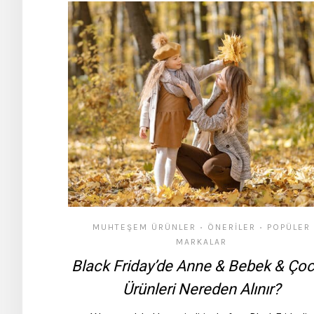
MUHTEŞEM ÜRÜNLER
ÖNERILER
POPÜLER
•
•
MARKALAR
Black Friday’de Anne & Bebek & Ço
Ürünleri Nereden Alınır?