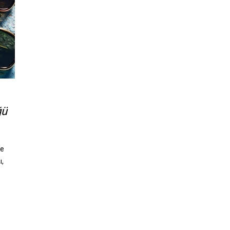
ğü
le
ı,