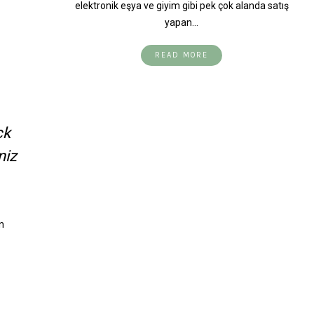
elektronik eşya ve giyim gibi pek çok alanda satış
yapan…
READ MORE
ck
niz
n