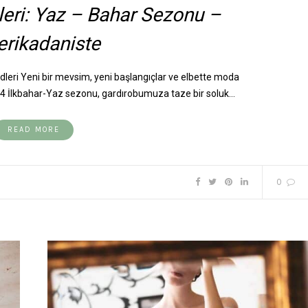
eri: Yaz – Bahar Sezonu –
rikadaniste
eri Yeni bir mevsim, yeni başlangıçlar ve elbette moda
24 İlkbahar-Yaz sezonu, gardırobumuza taze bir soluk…
READ MORE
0