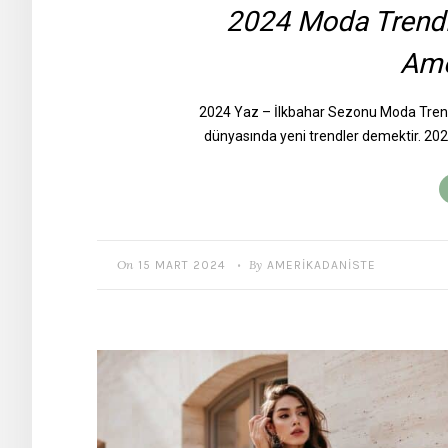
2024 Moda Trendl
Ame
2024 Yaz – İlkbahar Sezonu Moda Trendl
dünyasında yeni trendler demektir. 20
On
By
15 MART 2024
AMERIKADANISTE
•