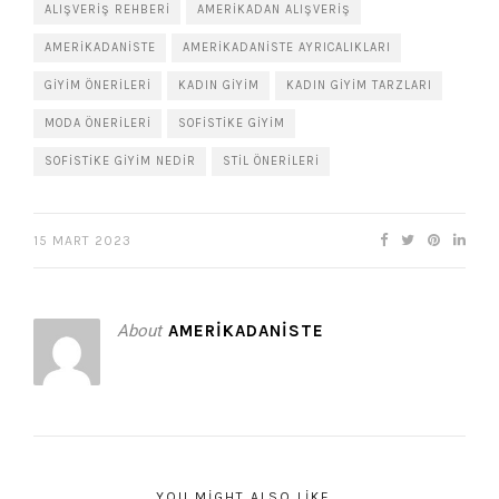
ALIŞVERIŞ REHBERI
AMERIKADAN ALIŞVERIŞ
AMERIKADANISTE
AMERIKADANISTE AYRICALIKLARI
GIYIM ÖNERILERI
KADIN GIYIM
KADIN GIYIM TARZLARI
MODA ÖNERILERI
SOFISTIKE GIYIM
SOFISTIKE GIYIM NEDIR
STIL ÖNERILERI
15 MART 2023
About
AMERIKADANISTE
YOU MIGHT ALSO LIKE...