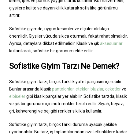
keten, ipek ve pamuk yaygın olarak kullanılır. Bu malzemeler,
giysilere kalite ve dayanıklılık katarak sofistike görünümü
artırır.
Sofistike giyimde, uygun kesimler ve ölçüler oldukça
önemlidir. Giysiler vücuda sıkıca oturmalı, fakat rahat olmalıdır.
Ayrıca, detaylara dikkat edilmelidir. Klasik ve şık
aksesuarlar
kullanılarak, sofistike bir görünüm elde edilir.
Sofistike Giyim Tarzı Ne Demek?
Sofistike giyim tarzı, birçok farklı kıyafet parçasını içerebilir.
Bunlar arasında klasik
pantolonlar
,
etekler
,
bluzlar
,
ceketler
ve
elbiseler
gibi klasik parçalar yer alabilir. Sofistike tarzda, klasik
ve şık bir görünüm için nötr renkler tercih edilir. Siyah, beyaz,
gri, kahverengi ve bej gibi renkler sıklıkla kullanılır.
Sofistike giyim tarzı, birçok farklı duruma uyacak şekilde
uyarlanabilir. Bu tarz, iş toplantılarından özel etkinliklere kadar