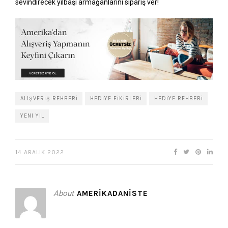
sevindirecek yılbaşı armağanlarını sipariş ver!
ALIŞVERIŞ REHBERI
HEDIYE FIKIRLERI
HEDIYE REHBERI
YENI YIL
14 ARALIK 2022
About
AMERIKADANISTE