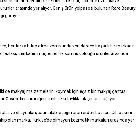
ışa sunulan nemlendirici kremler, farklı saç tiplerine özel olarak
ürünler arasında yer alıyor. Geniş ürün yelpazesi bulunan Rare Beauty
gi görüyor.
e, her tarza hitap etme konusunda son derece başarılı bir markadır.
 daha fazlası, markanın müşterilerine sunmuş olduğu ürünler arasında
ki de makyaj malzemelerini koymak için eşsiz bir makyaj çantası
ar Cosmetics, aradığın ürünlere kolaylıkla ulaşmanı sağlıyor.
alar ve el aynaları, satın alabileceğin ürünlerden bazıları. Cilt bakımı,
sahip olan marka; Türkiye’de olmayan kozmetik markaları arasında yer