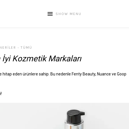
SHOW MENU
NERILER
TÜMÜ
•
 İyi Kozmetik Markaları
e hitap eden ürünlere sahip. Bu nedenle Fenty Beauty, Nuance ve Goop
!