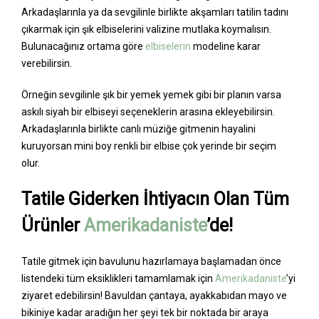
Arkadaşlarınla ya da sevgilinle birlikte akşamları tatilin tadını
çıkarmak için şık elbiselerini valizine mutlaka koymalısın.
Bulunacağınız ortama göre
elbiselerin
modeline karar
verebilirsin.
Örneğin sevgilinle şık bir yemek yemek gibi bir planın varsa
askılı siyah bir elbiseyi seçeneklerin arasına ekleyebilirsin.
Arkadaşlarınla birlikte canlı müziğe gitmenin hayalini
kuruyorsan mini boy renkli bir elbise çok yerinde bir seçim
olur.
Tatile Giderken İhtiyacın Olan Tüm
Ürünler
Amerikadaniste
’de!
Tatile gitmek için bavulunu hazırlamaya başlamadan önce
listendeki tüm eksiklikleri tamamlamak için
Amerikadaniste
’yi
ziyaret edebilirsin! Bavuldan çantaya, ayakkabıdan mayo ve
bikiniye kadar aradığın her şeyi tek bir noktada bir araya