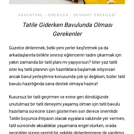
ADVENTURE
ÖNERILER
SEYAHAT ÖNERILERI
•
•
Tatile Giderken Bavulunda Olması
Gerekenler
Güzelce dinlenmek, belki yeni yerler keşfetmek ya da
arkadaşlarınla birlikte sınırsız eğlencenin tadını çıkarmak için
yakın zamanda bir tatil planı mı yapıyorsun? İster yaz tatili
ister kış tatili planının için hazırlıklara başlamak istiyorsan
ancak bavul yerleştirme konusunda çok iyi değilsen, bizler tatil
bavulu hazırlığında sana destek olmaya hazırız!
Kusursuz bir tatil geçirmen ve evine geri döndüğünde
unutulmaz bir tatil deneyimi yaşamış olman için tatil bavulu
hazırlama sürecine özen göstermen son derece önemlidir.
Tatilin boyunca ihtiyacın olacak eşyalara valizinde yer vermen,
tatil sürecinde aksaklıklar yaşamana engel olurken, orada
geçirdiğin süreyi verimli bir şekilde değerlenmene de yardımcı