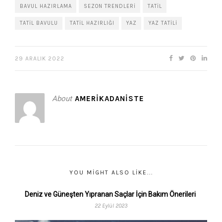
BAVUL HAZIRLAMA
SEZON TRENDLERI
TATIL
TATIL BAVULU
TATIL HAZIRLIĞI
YAZ
YAZ TATILI
29 ARALIK 2022
About
AMERIKADANISTE
YOU MIGHT ALSO LIKE...
Deniz ve Güneşten Yıpranan Saçlar İçin Bakım Önerileri
22 Eylül 2023