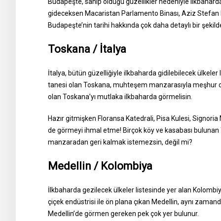
Budapeşte, sahip olduğu güzellikler nedeniyle ilkbahard
gideceksen Macaristan Parlamento Binası, Aziz Stefan Baz
Budapeşte’nin tarihi hakkında çok daha detaylı bir şekilde 
Toskana / İtalya
İtalya, bütün güzelliğiyle ilkbaharda gidilebilecek ülkeler 
tanesi olan Toskana, muhteşem manzarasıyla meşhur olm
olan Toskana’yı mutlaka ilkbaharda görmelisin.
Hazır gitmişken Floransa Katedrali, Pisa Kulesi, Signoria 
de görmeyi ihmal etme! Birçok köy ve kasabası bulunan 
manzaradan geri kalmak istemezsin, değil mi?
Medellin / Kolombiya
İlkbaharda gezilecek ülkeler listesinde yer alan Kolombiya,
çiçek endüstrisi ile ön plana çıkan Medellin, aynı zama
Medellin’de görmen gereken pek çok yer bulunur.