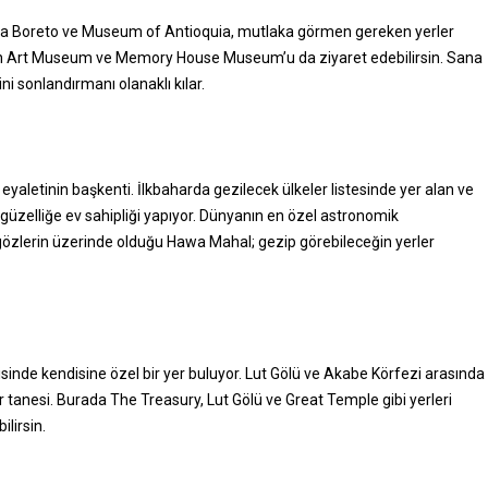
laza Boreto ve Museum of Antioquia, mutlaka görmen gereken yerler
n Art Museum ve Memory House Museum’u da ziyaret edebilirsin. Sana
ini sonlandırmanı olanaklı kılar.
eyaletinin başkenti. İlkbaharda gezilecek ülkeler listesinde yer alan ve
güzelliğe ev sahipliği yapıyor. Dünyanın en özel astronomik
 gözlerin üzerinde olduğu Hawa Mahal; gezip görebileceğin yerler
risinde kendisine özel bir yer buluyor. Lut Gölü ve Akabe Körfezi arasında
r tanesi. Burada The Treasury, Lut Gölü ve Great Temple gibi yerleri
ilirsin.