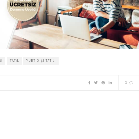
RI
TATIL
YURT DIŞI TATILI
0