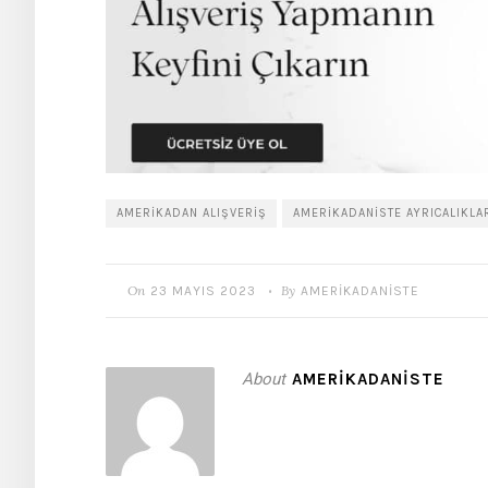
AMERIKADAN ALIŞVERIŞ
AMERIKADANISTE AYRICALIKLA
On
By
23 MAYIS 2023
AMERIKADANISTE
•
About
AMERIKADANISTE