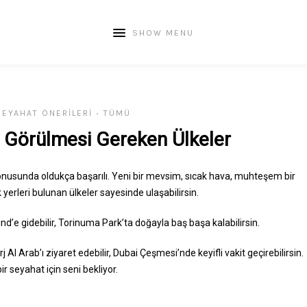
SHOW MENU
SEYAHAT ÖNERILERI
TÜMÜ
•
 Görülmesi Gereken Ülkeler
konusunda oldukça başarılı. Yeni bir mevsim, sıcak hava, muhteşem bir
 yerleri bulunan ülkeler sayesinde ulaşabilirsin.
’e gidebilir, Torinuma Park’ta doğayla baş başa kalabilirsin.
 Al Arab’ı ziyaret edebilir, Dubai Çeşmesi’nde keyifli vakit geçirebilirsin.
r seyahat için seni bekliyor.