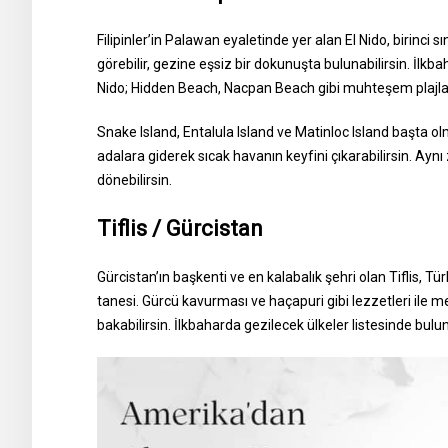
Filipinler’in Palawan eyaletinde yer alan El Nido, birinci sı
görebilir, gezine eşsiz bir dokunuşta bulunabilirsin. İlkba
Nido; Hidden Beach, Nacpan Beach gibi muhteşem plajlar
Snake Island, Entalula Island ve Matinloc Island başta olm
adalara giderek sıcak havanın keyfini çıkarabilirsin. Ayn
dönebilirsin.
Tiflis / Gürcistan
Gürcistan’ın başkenti ve en kalabalık şehri olan Tiflis, Tü
tanesi. Gürcü kavurması ve haçapuri gibi lezzetleri ile 
bakabilirsin. İlkbaharda gezilecek ülkeler listesinde bulu