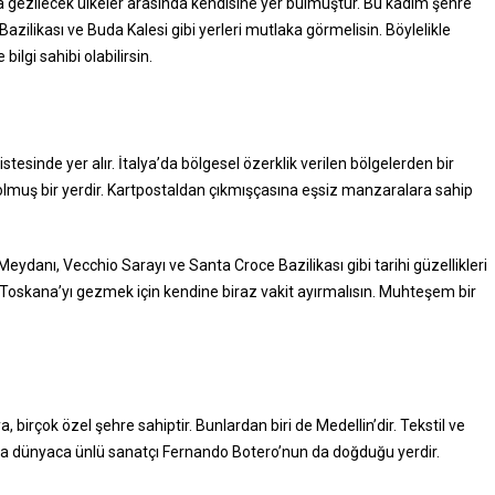
a gezilecek ülkeler arasında kendisine yer bulmuştur. Bu kadim şehre
ilikası ve Buda Kalesi gibi yerleri mutlaka görmelisin. Böylelikle
bilgi sahibi olabilirsin.
listesinde yer alır. İtalya’da bölgesel özerklik verilen bölgelerden bir
uş bir yerdir. Kartpostaldan çıkmışçasına eşsiz manzaralara sahip
Meydanı, Vecchio Sarayı ve Santa Croce Bazilikası gibi tarihi güzellikleri
Toskana’yı gezmek için kendine biraz vakit ayırmalısın. Muhteşem bir
 birçok özel şehre sahiptir. Bunlardan biri de Medellin’dir. Tekstil ve
nda dünyaca ünlü sanatçı Fernando Botero’nun da doğduğu yerdir.