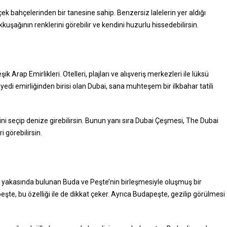
çek bahçelerinden bir tanesine sahip. Benzersiz lalelerin yer aldığı
ağının renklerini görebilir ve kendini huzurlu hissedebilirsin.
ik Arap Emirlikleri. Otelleri, plajları ve alışveriş merkezleri ile lüksü
 yedi emirliğinden birisi olan Dubai, sana muhteşem bir ilkbahar tatili
i seçip denize girebilirsin. Bunun yanı sıra Dubai Çeşmesi, The Dubai
i görebilirsin.
i yakasında bulunan Buda ve Peşte’nin birleşmesiyle oluşmuş bir
eşte, bu özelliği ile de dikkat çeker. Ayrıca Budapeşte, gezilip görülmesi