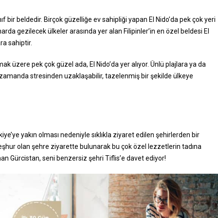
nıf bir beldedir. Birçok güzelliğe ev sahipliği yapan El Nido’da pek çok yeri
harda gezilecek ülkeler arasında yer alan Filipinler’in en özel beldesi El
a sahiptir.
ak üzere pek çok güzel ada, El Nido’da yer alıyor. Ünlü plajlara ya da
ı zamanda stresinden uzaklaşabilir, tazelenmiş bir şekilde ülkeye
rkiye’ye yakın olması nedeniyle sıklıkla ziyaret edilen şehirlerden bir
meşhur olan şehre ziyarette bulunarak bu çok özel lezzetlerin tadına
nan Gürcistan, seni benzersiz şehri Tiflis’e davet ediyor!