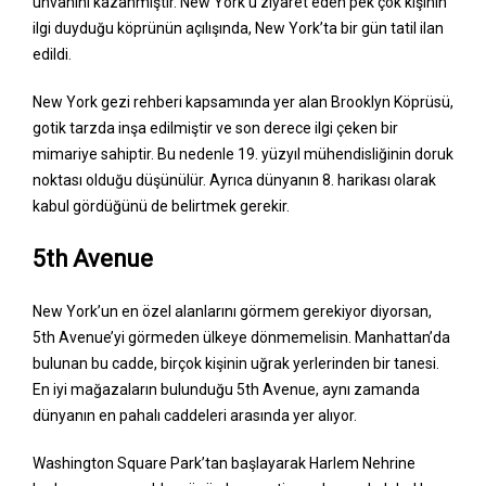
unvanını kazanmıştır. New York’u ziyaret eden pek çok kişinin
ilgi duyduğu köprünün açılışında, New York’ta bir gün tatil ilan
edildi.
New York gezi rehberi kapsamında yer alan Brooklyn Köprüsü,
gotik tarzda inşa edilmiştir ve son derece ilgi çeken bir
mimariye sahiptir. Bu nedenle 19. yüzyıl mühendisliğinin doruk
noktası olduğu düşünülür. Ayrıca dünyanın 8. harikası olarak
kabul gördüğünü de belirtmek gerekir.
5th Avenue
New York’un en özel alanlarını görmem gerekiyor diyorsan,
5th Avenue’yi görmeden ülkeye dönmemelisin. Manhattan’da
bulunan bu cadde, birçok kişinin uğrak yerlerinden bir tanesi.
En iyi mağazaların bulunduğu 5th Avenue, aynı zamanda
dünyanın en pahalı caddeleri arasında yer alıyor.
Washington Square Park’tan başlayarak Harlem Nehrine