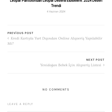
Leopar Pantolondan Leopar Desenli Elbiselere: 2024 Desen
Trendi
4 Haziran 2024
PREVIOUS POST
Kredi Kartıyla Yurt Dışından Online Alışveriş Yapılabilir
Mi?
NEXT POST
Yenidoğan Bebek İçin Alışveriş Listesi
NO COMMENTS
LEAVE A REPLY