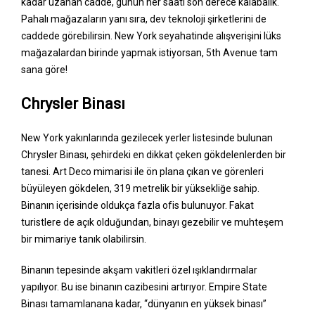
kadar uzanan cadde, günün her saati son derece kalabalık.
Pahalı mağazaların yanı sıra, dev teknoloji şirketlerini de
caddede görebilirsin. New York seyahatinde alışverişini lüks
mağazalardan birinde yapmak istiyorsan, 5th Avenue tam
sana göre!
Chrysler Binası
New York yakınlarında gezilecek yerler listesinde bulunan
Chrysler Binası, şehirdeki en dikkat çeken gökdelenlerden bir
tanesi. Art Deco mimarisi ile ön plana çıkan ve görenleri
büyüleyen gökdelen, 319 metrelik bir yüksekliğe sahip.
Binanın içerisinde oldukça fazla ofis bulunuyor. Fakat
turistlere de açık olduğundan, binayı gezebilir ve muhteşem
bir mimariye tanık olabilirsin.
Binanın tepesinde akşam vakitleri özel ışıklandırmalar
yapılıyor. Bu ise binanın cazibesini artırıyor. Empire State
Binası tamamlanana kadar, “dünyanın en yüksek binası”