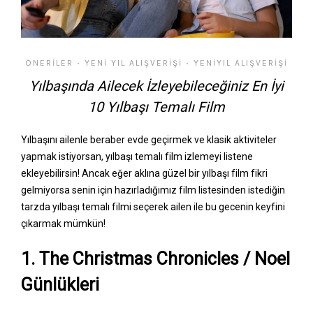
ÖNERILER
YENI YIL ALIŞVERIŞI
YENIYIL ALIŞVERIŞI
•
•
Yılbaşında Ailecek İzleyebileceğiniz En İyi
10 Yılbaşı Temalı Film
Yılbaşını ailenle beraber evde geçirmek ve klasik aktiviteler
yapmak istiyorsan, yılbaşı temalı film izlemeyi listene
ekleyebilirsin! Ancak eğer aklına güzel bir yılbaşı film fikri
gelmiyorsa senin için hazırladığımız film listesinden istediğin
tarzda yılbaşı temalı filmi seçerek ailen ile bu gecenin keyfini
çıkarmak mümkün!
1. The Christmas Chronicles / Noel
Günlükleri