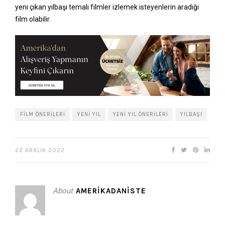
yeni çıkan yılbaşı temalı filmler izlemek isteyenlerin aradığı
film olabilir.
FILM ÖNERILERI
YENI YIL
YENI YIL ÖNERILERI
YILBAŞI
22 ARALIK 2022
About
AMERIKADANISTE