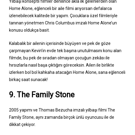
Yılbaşı konseptli filmler denilince akla ilk gelenlerden olan
Home Alone, eğlenceli bir aile filmi arıyorsan defalarca
izlenebilecek kalitede bir yapım. Çocuklara özel filmleriyle
tanınan yönetmen Chris Columbus imzalı Home Alone’un
konusu oldukça basit.
Kalabalık bir ailenin içerisinde büyüyen ve pek de göze
çarpmayan Kevin’in evde tek başına unutulmasını konu alan
filmde, bu pek de sıradan olmayan çocuğun zekâsı ile
hırsızlarla nasıl başa çıktığını göreceksin. Ailen ile birlikte
izlerken bol bol kahkaha atacağın Home Alone, sana eğlenceli
birkaç saat sunacak!
9. The Family Stone
2005 yapımı ve Thomas Bezucha imzalı yılbaşı filmi The
Family Stone, aynı zamanda birçok ünlü oyuncusu ile de
dikkat çekiyor.