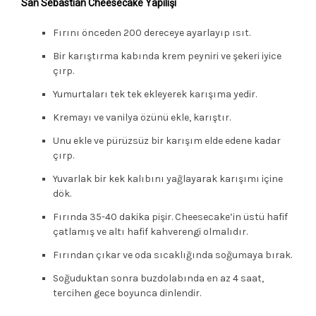
San Sebastian Cheesecake Yapılışı
Fırını önceden 200 dereceye ayarlayıp ısıt.
Bir karıştırma kabında krem peyniri ve şekeri iyice
çırp.
Yumurtaları tek tek ekleyerek karışıma yedir.
Kremayı ve vanilya özünü ekle, karıştır.
Unu ekle ve pürüzsüz bir karışım elde edene kadar
çırp.
Yuvarlak bir kek kalıbını yağlayarak karışımı içine
dök.
Fırında 35-40 dakika pişir. Cheesecake’in üstü hafif
çatlamış ve altı hafif kahverengi olmalıdır.
Fırından çıkar ve oda sıcaklığında soğumaya bırak.
Soğuduktan sonra buzdolabında en az 4 saat,
tercihen gece boyunca dinlendir.