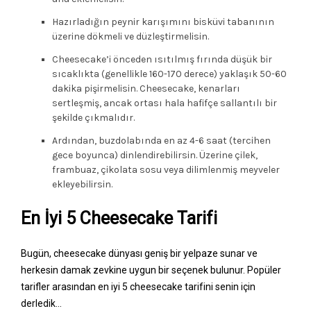
Hazırladığın peynir karışımını bisküvi tabanının
üzerine dökmeli ve düzleştirmelisin.
Cheesecake’i önceden ısıtılmış fırında düşük bir
sıcaklıkta (genellikle 160-170 derece) yaklaşık 50-60
dakika pişirmelisin. Cheesecake, kenarları
sertleşmiş, ancak ortası hala hafifçe sallantılı bir
şekilde çıkmalıdır.
Ardından, buzdolabında en az 4-6 saat (tercihen
gece boyunca) dinlendirebilirsin. Üzerine çilek,
frambuaz, çikolata sosu veya dilimlenmiş meyveler
ekleyebilirsin.
En İyi 5 Cheesecake Tarifi
Bugün, cheesecake dünyası geniş bir yelpaze sunar ve
herkesin damak zevkine uygun bir seçenek bulunur. Popüler
tarifler arasından en iyi 5 cheesecake tarifini senin için
derledik…