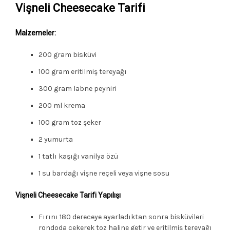
Vişneli Cheesecake Tarifi
Malzemeler:
200 gram bisküvi
100 gram eritilmiş tereyağı
300 gram labne peyniri
200 ml krema
100 gram toz şeker
2 yumurta
1 tatlı kaşığı vanilya özü
1 su bardağı vişne reçeli veya vişne sosu
Vişneli Cheesecake Tarifi Yapılışı
Fırını 180 dereceye ayarladıktan sonra bisküvileri
rondoda çekerek toz haline getir ve eritilmiş tereyağı