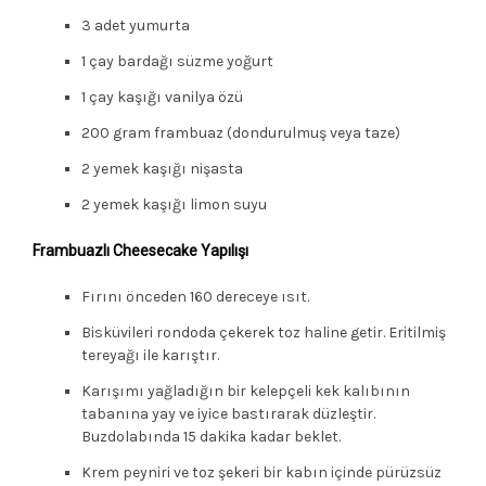
3 adet yumurta
1 çay bardağı süzme yoğurt
1 çay kaşığı vanilya özü
200 gram frambuaz (dondurulmuş veya taze)
2 yemek kaşığı nişasta
2 yemek kaşığı limon suyu
Frambuazlı Cheesecake Yapılışı
Fırını önceden 160 dereceye ısıt.
Bisküvileri rondoda çekerek toz haline getir. Eritilmiş
tereyağı ile karıştır.
Karışımı yağladığın bir kelepçeli kek kalıbının
tabanına yay ve iyice bastırarak düzleştir.
Buzdolabında 15 dakika kadar beklet.
Krem peyniri ve toz şekeri bir kabın içinde pürüzsüz