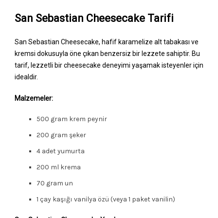
San Sebastian Cheesecake Tarifi
​​San Sebastian Cheesecake, hafif karamelize alt tabakası ve
kremsi dokusuyla öne çıkan benzersiz bir lezzete sahiptir. Bu
tarif, lezzetli bir cheesecake deneyimi yaşamak isteyenler için
idealdir.
Malzemeler:
500 gram krem peynir
200 gram şeker
4 adet yumurta
200 ml krema
70 gram un
1 çay kaşığı vanilya özü (veya 1 paket vanilin)