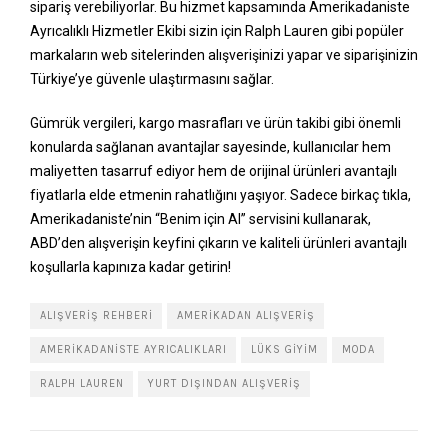
sipariş verebiliyorlar. Bu hizmet kapsamında Amerikadaniste
Ayrıcalıklı Hizmetler Ekibi sizin için Ralph Lauren gibi popüler
markaların web sitelerinden alışverişinizi yapar ve siparişinizin
Türkiye’ye güvenle ulaştırmasını sağlar.
Gümrük vergileri, kargo masrafları ve ürün takibi gibi önemli
konularda sağlanan avantajlar sayesinde, kullanıcılar hem
maliyetten tasarruf ediyor hem de orijinal ürünleri avantajlı
fiyatlarla elde etmenin rahatlığını yaşıyor. Sadece birkaç tıkla,
Amerikadaniste’nin “Benim için Al” servisini kullanarak,
ABD’den alışverişin keyfini çıkarın ve kaliteli ürünleri avantajlı
koşullarla kapınıza kadar getirin!
ALIŞVERIŞ REHBERI
AMERIKADAN ALIŞVERIŞ
AMERIKADANISTE AYRICALIKLARI
LÜKS GIYIM
MODA
RALPH LAUREN
YURT DIŞINDAN ALIŞVERIŞ