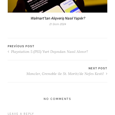
Walmart’tan Alışveriş Nasıl Yapılır?
21 Ekim 2024
PREVIOUS POST
Playstation 5 (PS5) Yurt Dışından Nasıl Alınır?
NEXT POST
Moncler, Grenoble ile St. Moritz’de Nefes Kesti!
NO COMMENTS
LEAVE A REPLY