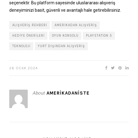
seçenektir. Bu platform sayesinde uluslararası alışveriş
deneyiminizi basit, güvenli ve avantajlı hale getirebilirsiniz.
ALIŞVERIŞ REHBERI
AMERIKADAN ALIŞVERIŞ
HEDIYE ÖNERILERI
OYUN KONSOLU
PLAYSTATION 5
TEKNOLOJI
YURT DIŞINDAN ALIŞVERIŞ
26 OCAK 2024
About
AMERIKADANISTE