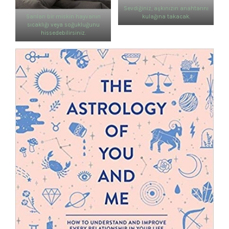
Sevdiğiniz, aşkınızın anahtarını
kulağına takacak.
Sarılan bir miskin hayvanın
sıcaklığı veya soğukluğunu
hissedebilirsiniz.