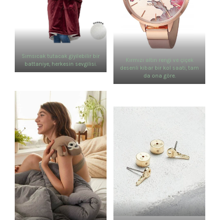
Sımsıcak tutacak giyilebilir bir
Kırmızı altın rengi ve çiçek
battaniye, herkesin sevgilisi.
desenli kibar bir kol saati, tam
da ona göre.