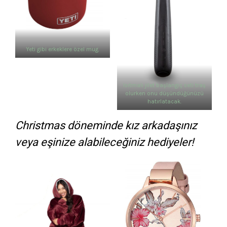
Yeti gibi erkeklere özel mug.
Isıtmalı jilet başlangıç seti traş
olurken onu düşündüğünüzü
hatırlatacak.
Christmas döneminde kız arkadaşınız
veya eşinize alabileceğiniz hediyeler!