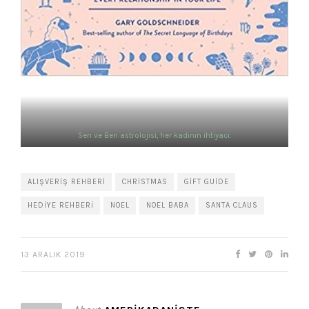
Sen ve Ben astrolojisi, her kadının ihtiyacı.
ALIŞVERIŞ REHBERI
CHRISTMAS
GIFT GUIDE
HEDIYE REHBERI
NOEL
NOEL BABA
SANTA CLAUS
13 ARALIK 2019