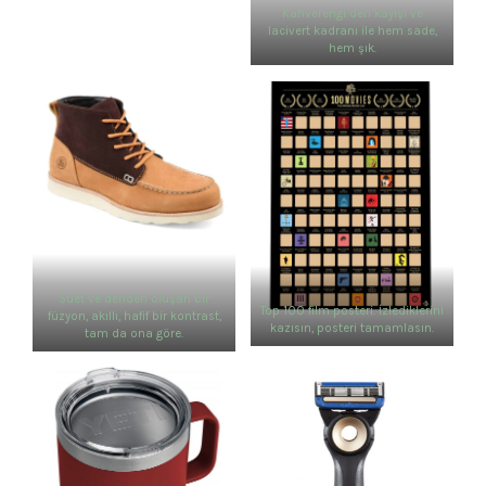
Kahverengi deri kayışı ve
lacivert kadranı ile hem sade,
hem şık.
Süet ve deriden oluşan bir
Top 100 film posteri. İzlediklerini
füzyon, akıllı, hafif bir kontrast,
kazısın, posteri tamamlasın.
tam da ona göre.