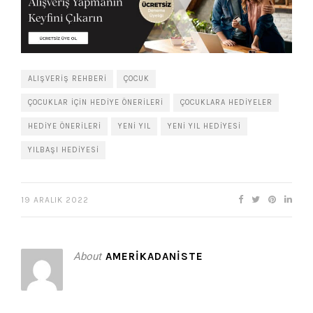
ALIŞVERIŞ REHBERI
ÇOCUK
ÇOCUKLAR IÇIN HEDIYE ÖNERILERI
ÇOCUKLARA HEDIYELER
HEDIYE ÖNERILERI
YENI YIL
YENI YIL HEDIYESI
YILBAŞI HEDIYESI
19 ARALIK 2022
About
AMERIKADANISTE