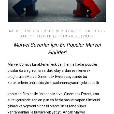
MISCELLANEOUS
MUHTEŞEM ÜRÜNLER
ÖNERILER
•
•
•
YENI YIL ALIŞVERIŞI
YENIYIL ALIŞVERIŞI
•
Marvel Severler İçin En Popüler Marvel
Figürleri
Marvel Comics karakterleri eskiden her ne kadar popüler
olsalar da çizgi romanlardaki olaylardan esinlenerek
oluşturulan Marvel Sinematik Evreni sayesinde bu
karakterlerin ünü eskisiyle kıyaslanamayacak şekilde arttı.
Iron Man filmleri ile ünlenen Marvel Sinematik Evreni, kısa
süre içerisinde son on yılın en fazla hasılat yapan filmlerini
çıkardı ve yepyeni bir nesil Marvel’in efsane süper
kahramanları ile büyüyerek yetişti. Ancak Marvel