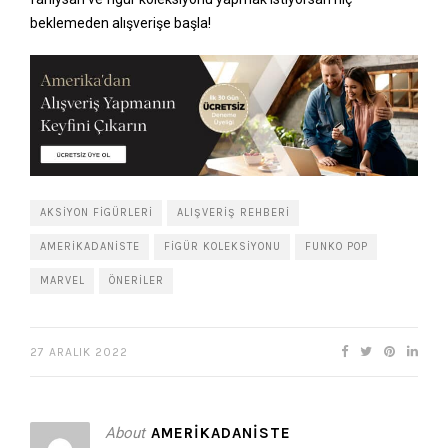
beklemeden alışverişe başla!
AKSIYON FIGÜRLERI
ALIŞVERIŞ REHBERI
AMERIKADANISTE
FIGÜR KOLEKSIYONU
FUNKO POP
MARVEL
ÖNERILER
27 ARALIK 2022
About
AMERIKADANISTE