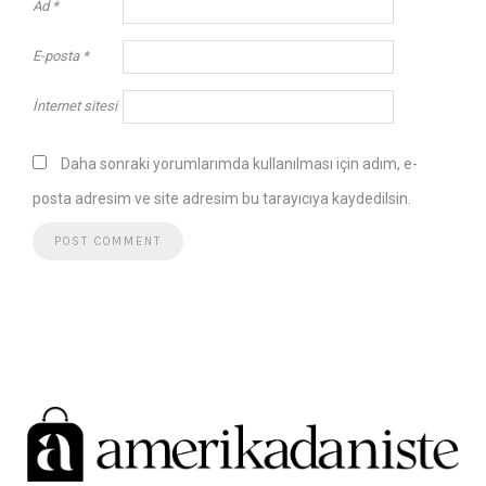
Ad
*
E-posta
*
İnternet sitesi
Daha sonraki yorumlarımda kullanılması için adım, e-
posta adresim ve site adresim bu tarayıcıya kaydedilsin.