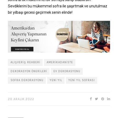
Sevdiklerini bu mükemmel sofra ile şaşırtmak ve unutulmaz
bir yılbaşı gecesi geçirmek senin elinde!
ALIŞVERIŞ REHBERI
AMERIKADANISTE
DEKORASYON ÖNERILERI
EV DEKORASYONU
SOFRA DEKORASYONU
YENI YIL
YENI YIL SOFRASI
20 ARALIK 2022